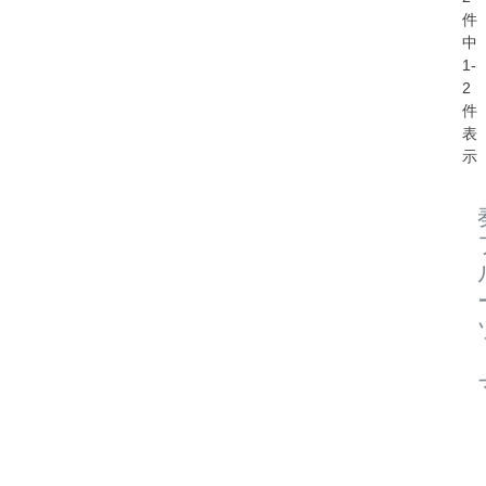
件
中
1
-
2
件
表
示