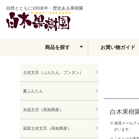
自然とともに100余年・歴史ある果樹園
商品を探す
お買い物ガイド
土佐文旦
土佐文旦（ぶんたん、ブンタン）
夏ぶんたん
水晶文旦
夏ぶんたん
温室土佐文旦
小夏
フィンガーライム
水晶文旦（高知県産）
白木果樹
ベルガモット
迷惑メールフィ
レモン・ライム類
温室土佐文旦（高知県産）
ざいます。
みかん
こちらはお客