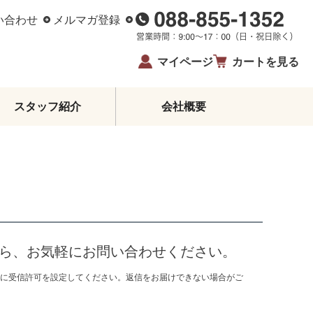
い合わせ
メルマガ登録
マイページ
カートを見る
スタッフ紹介
会社概要
柑橘エッセンシャルオイル
ジュース・蜂蜜・飴
ゼリー・アイス
柑橘皮むき器
イベント・限定商品
夏ギフト・お中元
ら、お気軽にお問い合わせください。
お歳暮
メールに受信許可を設定してください。返信をお届けできない場合がご
生姜
鰹のたたき