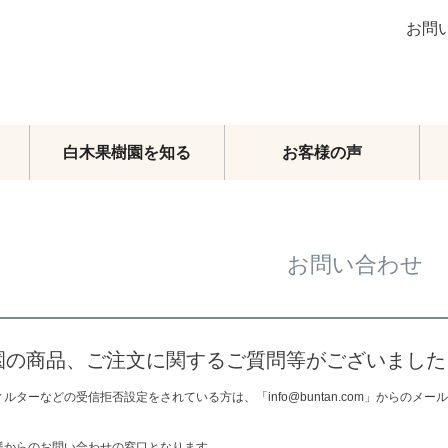
お問
白木果樹園を知る
お客様の声
ブラッドオレンジ
グレープフルーツ
お問い合わせ
その他柑橘類
梨
マンゴー
メロン・スイカ
園の商品、ご注文に関するご質問等がございました
その他フルーツ
ルターなどの受信拒否設定をされている方は、「info@buntan.com」からの
フルーツトマト
頒布会
様からのお問い合わせの窓口となります。