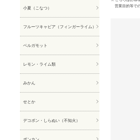
せとか
営業目的等で
小夏（こなつ）
しらぬい
ぽんかん
フルーツキャビア（フィンガーライム）
ベルガモット
レモン・ライム類
みかん
せとか
デコポン・しらぬい（不知火）
ポンカン