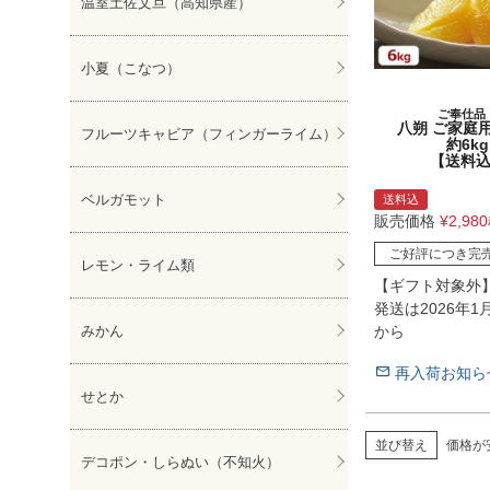
温室土佐文旦（高知県産）
ぽんかん
小夏（こなつ）
ご奉仕品
八朔 ご家庭
フルーツキャビア（フィンガーライム）
約6kg
【送料
ベルガモット
送料込
販売価格
¥
2,980
ご好評につき完
レモン・ライム類
【ギフト対象外
発送は2026年
から
みかん
再入荷お知ら
せとか
並び替え
価格が
デコポン・しらぬい（不知火）