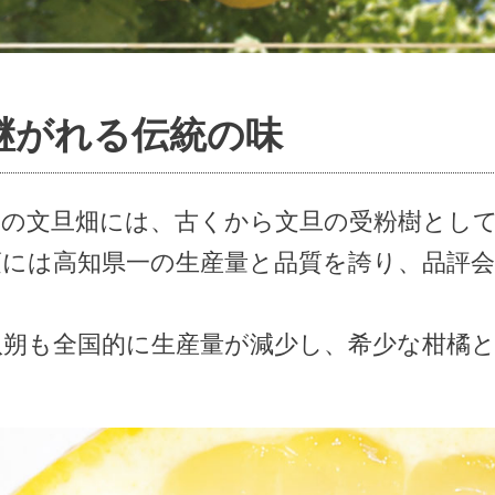
継がれる伝統の味
園の文旦畑には、古くから文旦の受粉樹とし
頃には高知県一の生産量と品質を誇り、品評
。
八朔も全国的に生産量が減少し、希少な柑橘