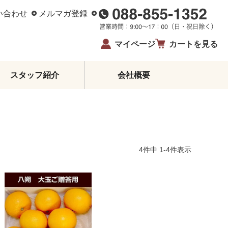
い合わせ
メルマガ登録
マイページ
カートを見る
スタッフ紹介
会社概要
柑橘エッセンシャルオイル
ジュース・蜂蜜・飴
ゼリー・アイス
柑橘皮むき器
4
件中
1
-
4
件表示
イベント・限定商品
夏ギフト・お中元
お歳暮
生姜
鰹のたたき
お酒
高知県産