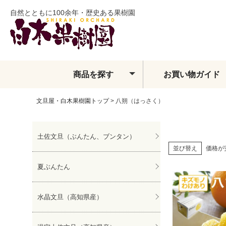
自然とともに100余年・歴史ある果樹園
商品を探す
お買い物ガイド
文旦屋・白木果樹園トップ
八朔（はっさく）
土佐文旦
夏ぶんたん
水晶文旦
土佐文旦（ぶんたん、ブンタン）
温室土佐文旦
並び替え
価格が
小夏
フィンガーライム
夏ぶんたん
ベルガモット
レモン・ライム類
水晶文旦（高知県産）
みかん
せとか
しらぬい