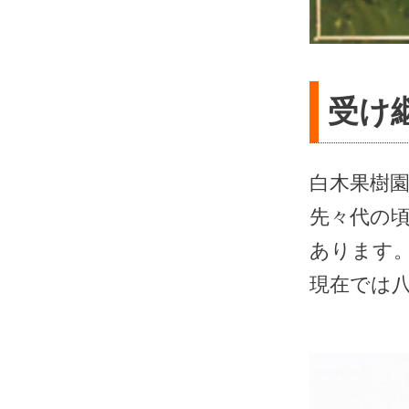
受け
白木果樹
先々代の
あります
現在では