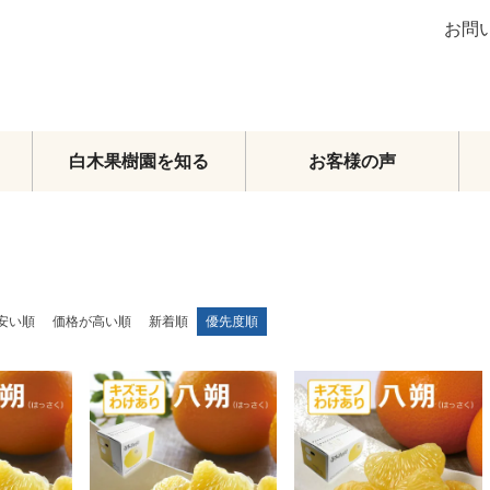
お問
白木果樹園を知る
お客様の声
ブラッドオレンジ
グレープフルーツ
その他柑橘類
梨
安い順
価格が高い順
新着順
優先度順
マンゴー
メロン・スイカ
その他フルーツ
フルーツトマト
頒布会
オーダーメイドフルーツセット
旬のおまかせセット