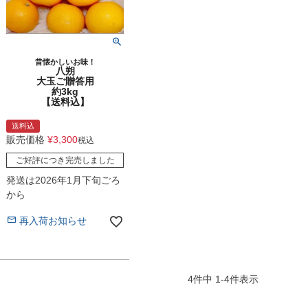
坂本龍馬グッズ
業務用
昔懐かしいお味！
八朔
大玉ご贈答用
約3kg
【送料込】
送料込
販売価格
¥
3,300
税込
ご好評につき完売しました
発送は2026年1月下旬ごろ
から
再入荷お知らせ
4
件中
1
-
4
件表示