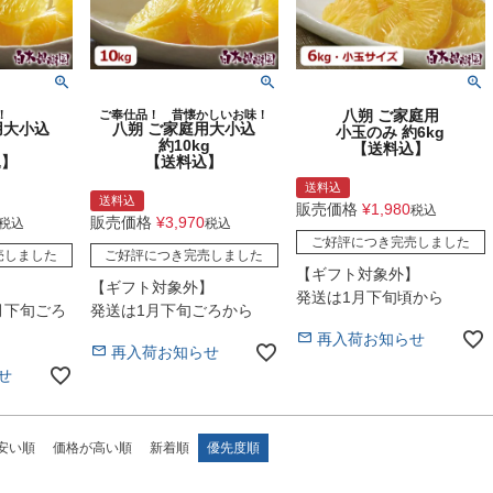
八朔 ご家庭用
！
ご奉仕品！ 昔懐かしいお味！
用大小込
八朔 ご家庭用大小込
小玉のみ 約6kg
約10kg
【送料込】
込】
【送料込】
送料込
送料込
販売価格
¥
1,980
税込
販売価格
¥
3,970
税込
税込
ご好評につき完売しました
売しました
ご好評につき完売しました
【ギフト対象外】
】
【ギフト対象外】
発送は1月下旬頃から
1月下旬ごろ
発送は1月下旬ごろから
再入荷お知らせ
再入荷お知らせ
せ
安い順
価格が高い順
新着順
優先度順