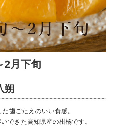
～2月下旬
八朔
した歯ごたえのいい食感。
継いできた高知県産の柑橘です。