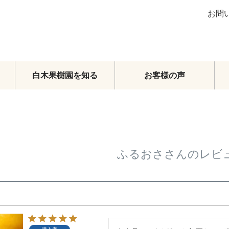
お問
白木果樹園を知る
お客様の声
ブラッドオレンジ
グレープフルーツ
その他柑橘類
梨
ふるおささんのレビ
マンゴー
メロン・スイカ
その他フルーツ
フルーツトマト
頒布会
オーダーメイドフルーツセット
旬のおまかせセット