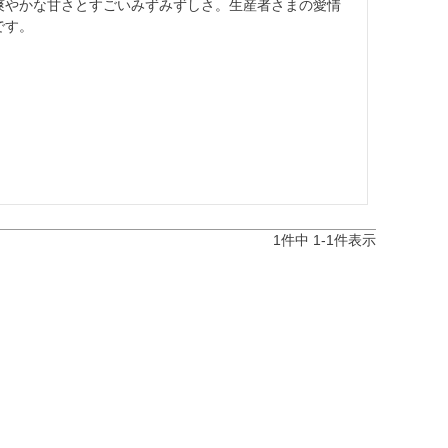
爽やかな甘さとすごいみずみずしさ。生産者さまの愛情
坂本龍馬グッズ
です。
業務用
1
件中
1
-
1
件表示