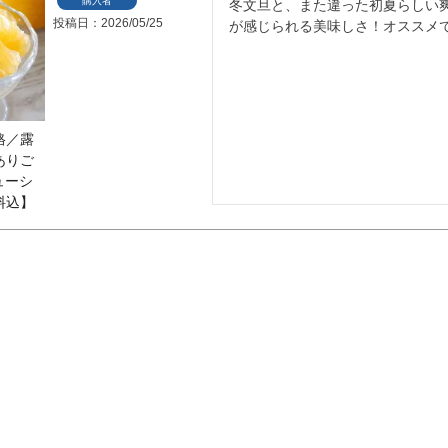
購入者
冬文旦と、また違った初夏らしい
投稿日
2026/05/25
が感じられる美味しさ！オススメ
格／露
ありご
ューシ
料込】