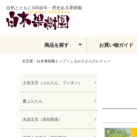
自然とともに100余年・歴史ある果樹園
商品を探す
お買い物ガイド
文旦屋・白木果樹園トップ
ふるおささんのレビュー
土佐文旦
夏ぶんたん
水晶文旦
土佐文旦（ぶんたん、ブンタン）
温室土佐文旦
小夏
フィンガーライム
夏ぶんたん
ベルガモット
レモン・ライム類
水晶文旦（高知県産）
みかん
せとか
しらぬい