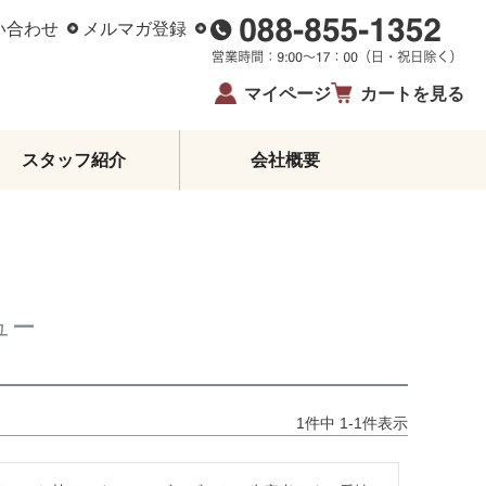
い合わせ
メルマガ登録
マイページ
カートを見る
スタッフ紹介
会社概要
柑橘エッセンシャルオイル
ジュース・蜂蜜・飴
ゼリー・アイス
柑橘皮むき器
ュー
イベント・限定商品
夏ギフト・お中元
お歳暮
生姜
1
件中
1
-
1
件表示
鰹のたたき
お酒
高知県産