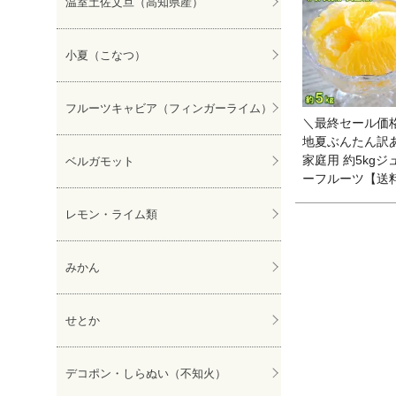
温室土佐文旦（高知県産）
ぽんかん
小夏（こなつ）
フルーツキャビア（フィンガーライム）
＼最終セール価
地夏ぶんたん訳
家庭用 約5kgジ
ベルガモット
ーフルーツ【送
レモン・ライム類
みかん
せとか
デコポン・しらぬい（不知火）