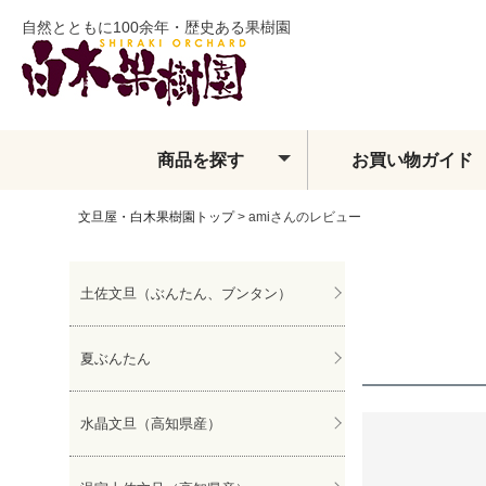
自然とともに100余年・歴史ある果樹園
商品を探す
お買い物ガイド
文旦屋・白木果樹園トップ
amiさんのレビュー
土佐文旦
夏ぶんたん
水晶文旦
土佐文旦（ぶんたん、ブンタン）
温室土佐文旦
小夏
フィンガーライム
夏ぶんたん
ベルガモット
レモン・ライム類
水晶文旦（高知県産）
みかん
せとか
しらぬい