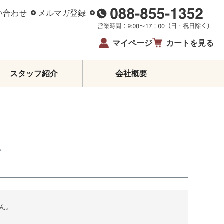
い合わせ
メルマガ登録
マイページ
カートを見る
スタッフ紹介
会社概要
柑橘エッセンシャルオイル
ジュース・蜂蜜・飴
ゼリー・アイス
柑橘皮むき器
ー
イベント・限定商品
夏ギフト・お中元
お歳暮
生姜
鰹のたたき
ん。
お酒
高知県産