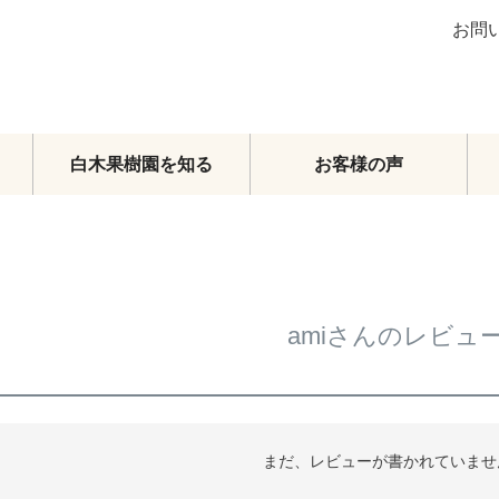
お問
白木果樹園を知る
お客様の声
ブラッドオレンジ
グレープフルーツ
その他柑橘類
梨
amiさんのレビュ
マンゴー
メロン・スイカ
その他フルーツ
フルーツトマト
頒布会
まだ、レビューが書かれていませ
オーダーメイドフルーツセット
旬のおまかせセット