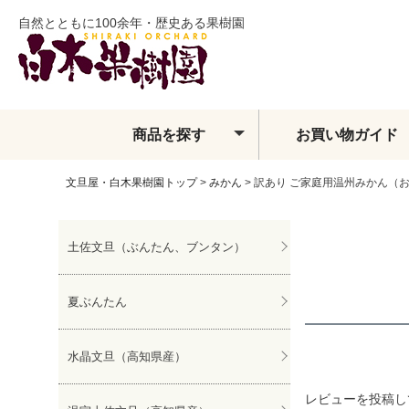
自然とともに100余年・歴史ある果樹園
商品を探す
お買い物ガイド
文旦屋・白木果樹園トップ
みかん
訳あり ご家庭用温州みかん（お
土佐文旦
夏ぶんたん
水晶文旦
土佐文旦（ぶんたん、ブンタン）
温室土佐文旦
小夏
フィンガーライム
夏ぶんたん
ベルガモット
レモン・ライム類
水晶文旦（高知県産）
みかん
せとか
レビューを投稿し
しらぬい