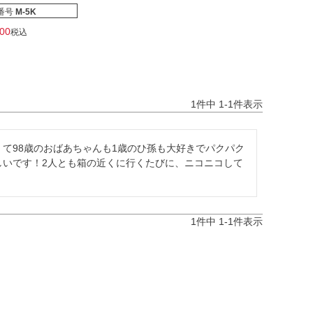
番号
M-5K
800
税込
1
件中
1
-
1
件表示
て98歳のおばあちゃんも1歳のひ孫も大好きでパクパク
しいです！2人とも箱の近くに行くたびに、ニコニコして
1
件中
1
-
1
件表示