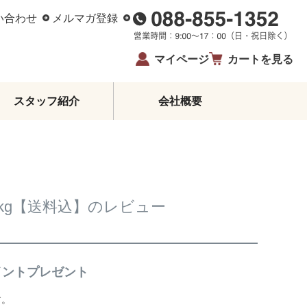
い合わせ
メルマガ登録
マイページ
カートを見る
スタッフ紹介
会社概要
柑橘エッセンシャルオイル
ジュース・蜂蜜・飴
ゼリー・アイス
柑橘皮むき器
kg【送料込】のレビュー
イベント・限定商品
夏ギフト・お中元
お歳暮
生姜
イントプレゼント
鰹のたたき
お酒
す。
高知県産