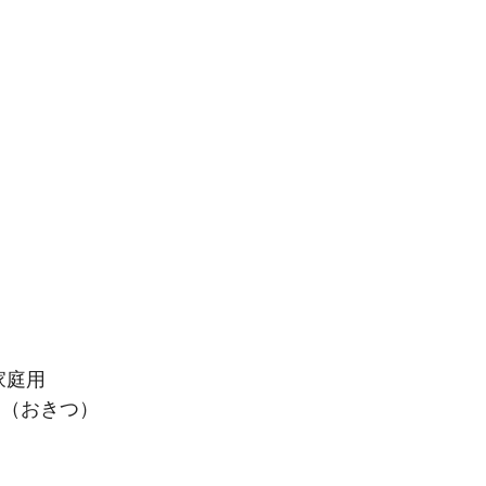
坂本龍馬グッズ
業務用
。
家庭用
ん（おきつ）
】