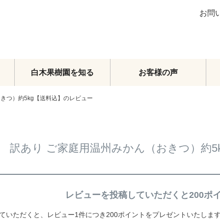
お問
白木果樹園を知る
お客様の声
きつ）約5kg【送料込】のレビュー
ブラッドオレンジ
グレープフルーツ
その他柑橘類
梨
訳あり ご家庭用温州みかん（おきつ）約5
マンゴー
メロン・スイカ
その他フルーツ
フルーツトマト
レビューを投稿していただくと200ポ
頒布会
オーダーメイドフルーツセット
ていただくと、レビュー1件につき200ポイントをプレゼントいたしま
旬のおまかせセット