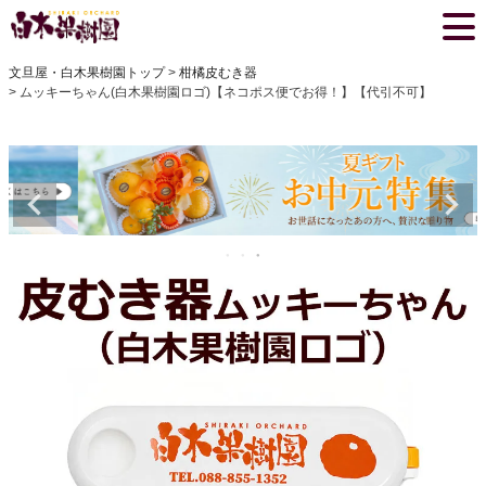
文旦屋・白木果樹園トップ
柑橘皮むき器
ムッキーちゃん(白木果樹園ロゴ)【ネコポス便でお得！】【代引不可】