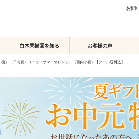
お問
白木果樹園を知る
お客様の声
（小夏）（日向夏）（ニューサマーオレンジ）（西内小夏）【クール送料込】
ブラッドオレンジ
グレープフルーツ
その他柑橘類
梨
マンゴー
メロン・スイカ
その他フルーツ
フルーツトマト
頒布会
オーダーメイドフルーツセット
旬のおまかせセット