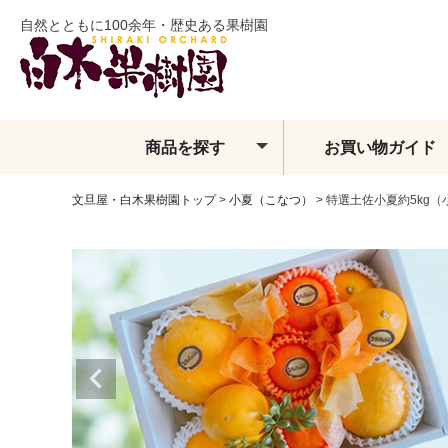
自然とともに100余年・歴史ある果樹園
商品を探す
お買い物ガイド
文旦屋・白木果樹園トップ
小夏（こなつ）
特選土佐小夏約5kg
土佐文旦
夏ぶんたん
水晶文旦
温室土佐文旦
小夏
フィンガーライム
ベルガモット
レモン・ライム類
みかん
せとか
しらぬい