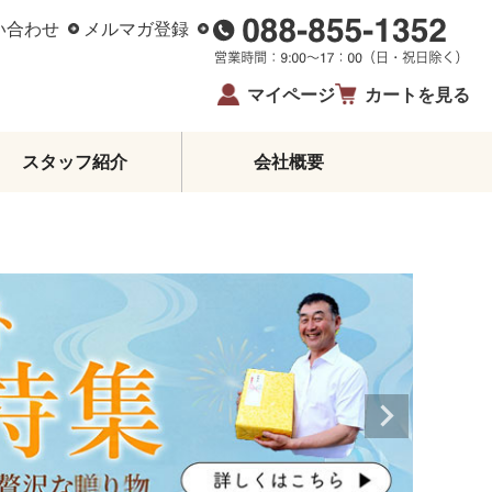
い合わせ
メルマガ登録
マイページ
カートを見る
スタッフ紹介
会社概要
柑橘エッセンシャルオイル
ジュース・蜂蜜・飴
ゼリー・アイス
柑橘皮むき器
イベント・限定商品
夏ギフト・お中元
お歳暮
生姜
鰹のたたき
お酒
高知県産