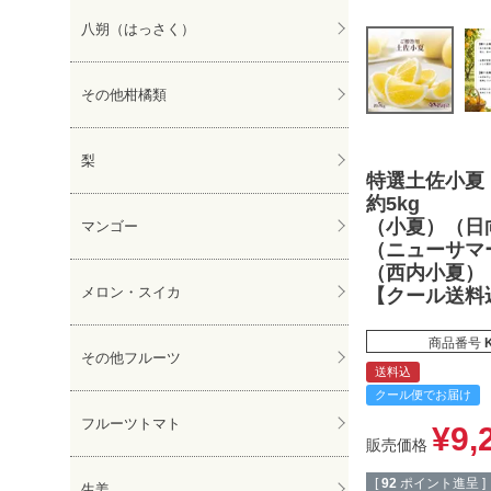
八朔（はっさく）
その他柑橘類
梨
特選土佐小夏
約5kg
（小夏）（日
マンゴー
（ニューサマ
（西内小夏）
メロン・スイカ
【クール送料
商品番号
その他フルーツ
送料込
クール便でお届け
フルーツトマト
¥
9,
販売価格
[
92
ポイント進呈 ]
生姜