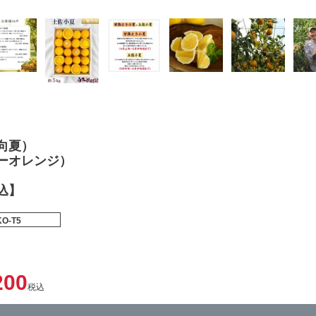
向夏）
ーオレンジ）
込】
KO-T5
200
税込