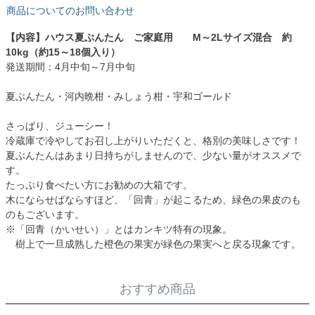
商品についてのお問い合わせ
【内容】ハウス夏ぶんたん ご家庭用 M～2Lサイズ混合 約
10kg（約15～18個入り）
発送期間：4月中旬～7月中旬
夏ぶんたん・河内晩柑・みしょう柑・宇和ゴールド
さっぱり、ジューシー！
冷蔵庫で冷やしてお召し上がりいただくと、格別の美味しさです！
夏ぶんたんはあまり日持ちがしませんので、少ない量がオススメで
す。
たっぷり食べたい方にお勧めの大箱です。
木にならせばならすほど、「回青」が起こるため、緑色の果皮のも
のもございます。
※「回青（かいせい）」とはカンキツ特有の現象。
樹上で一旦成熟した橙色の果実が緑色の果実へと戻る現象です。
おすすめ商品