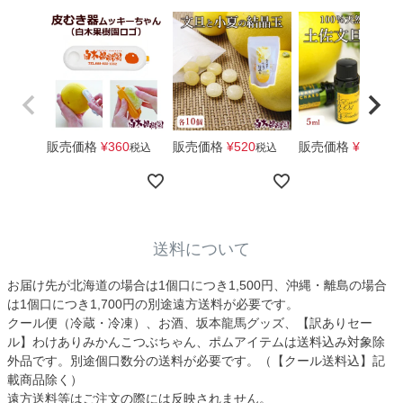
販売価格
¥
360
販売価格
¥
520
販売価格
¥
1,650
税込
税込
税
送料について
お届け先が北海道の場合は1個口につき1,500円、沖縄・離島の場合
は1個口につき1,700円の別途遠方送料が必要です。
クール便（冷蔵・冷凍）、お酒、坂本龍馬グッズ、【訳ありセー
ル】わけありみかんこつぶちゃん、ポムアイテムは送料込み対象除
外品です。別途個口数分の送料が必要です。（【クール送料込】記
載商品除く）
遠方送料等はご注文の際には反映されません。