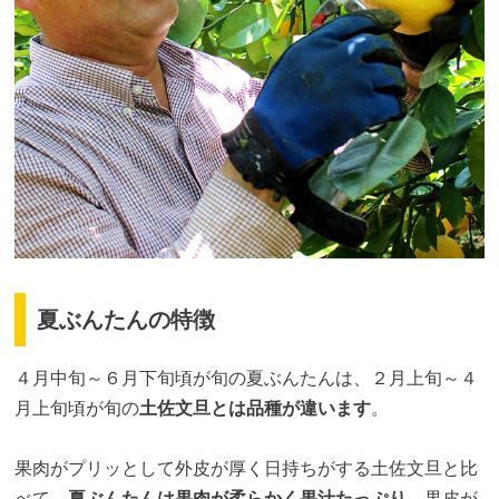
夏ぶんたんの特徴
４月中旬～６月下旬頃が旬の夏ぶんたんは、２月上旬～４
月上旬頃が旬の
土佐文旦とは品種が違います
。
果肉がプリッとして外皮が厚く日持ちがする土佐文旦と比
べて、
夏ぶんたんは果肉が柔らかく果汁たっぷり
。果皮が