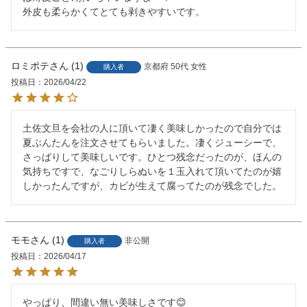
外皮も柔らかくてとても剥きやすいです。
ロミポテ
1
京都府
50代
女性
購入者
投稿日
2026/04/22
土佐文旦を会社の人に頂いて凄く美味しかったので自分では
夏ぶんたんを注文させてもらいました。凄くジューシーで、
さっぱりして美味しいです。ひとつ残念だったのが、ほんの
気持ちですで、なごりしらぬいを１玉入れて頂いてたのが嬉
しかったんですが、カビが生えて腐ってたのが残念でした。
モモ
1
非公開
購入者
投稿日
2026/04/17
やっぱり、間違い無い美味しさです😊
