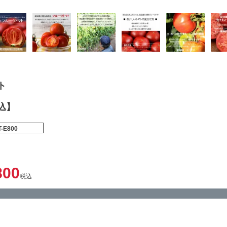
ト
込】
T-E800
800
税込