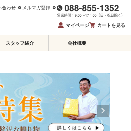
い合わせ
メルマガ登録
マイページ
カートを見る
スタッフ紹介
会社概要
柑橘エッセンシャルオイル
ジュース・蜂蜜・飴
ゼリー・アイス
柑橘皮むき器
イベント・限定商品
夏ギフト・お中元
お歳暮
生姜
鰹のたたき
お酒
高知県産