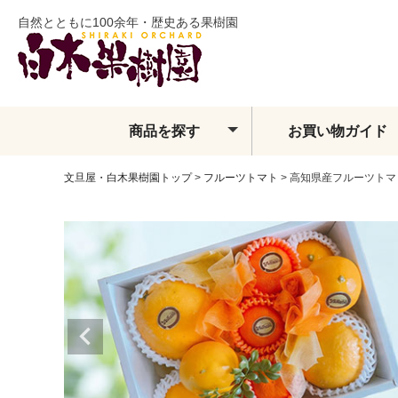
自然とともに100余年・歴史ある果樹園
商品を探す
お買い物ガイド
文旦屋・白木果樹園トップ
フルーツトマト
高知県産フルーツトマ
土佐文旦
夏ぶんたん
水晶文旦
温室土佐文旦
小夏
フィンガーライム
ベルガモット
レモン・ライム類
みかん
せとか
しらぬい