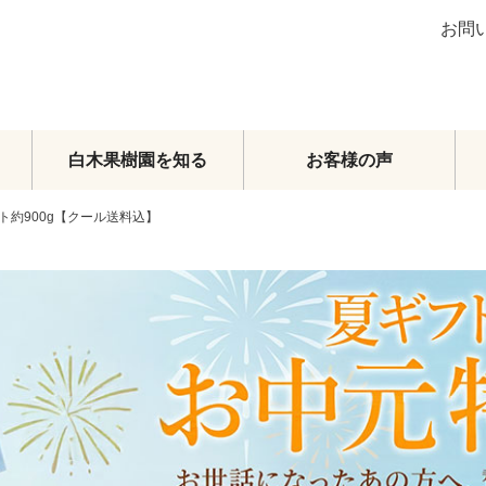
お問
白木果樹園を知る
お客様の声
ト約900g【クール送料込】
ブラッドオレンジ
グレープフルーツ
その他柑橘類
梨
マンゴー
メロン・スイカ
その他フルーツ
フルーツトマト
頒布会
オーダーメイドフルーツセット
旬のおまかせセット