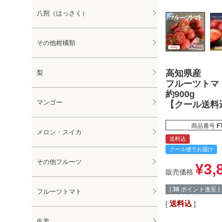
八朔（はっさく）
その他柑橘類
高知県産
梨
フルーツトマ
約900g
マンゴー
【クール送料
商品番号
F
メロン・スイカ
送料込
クール便でお届け
その他フルーツ
¥
3,
販売価格
[
38
ポイント進呈 ]
フルーツトマト
送料込
生姜