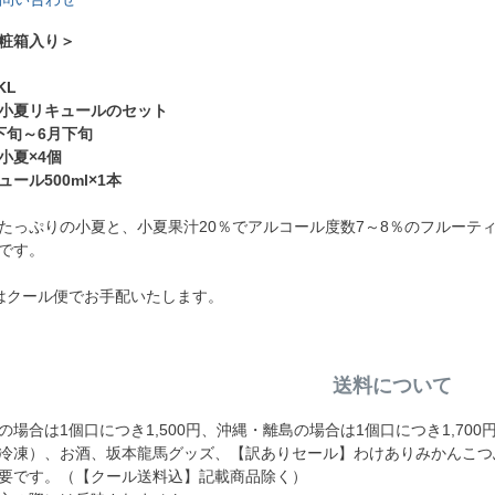
粧箱入り＞
KL
小夏リキュールのセット
下旬～6月下旬
小夏×4個
500ml×1本
たっぷりの小夏と、小夏果汁20％でアルコール度数7～8％のフルーテ
です。
はクール便でお手配いたします。
送料について
場合は1個口につき1,500円、沖縄・離島の場合は1個口につき1,70
冷凍）、お酒、坂本龍馬グッズ、【訳ありセール】わけありみかんこつ
要です。（【クール送料込】記載商品除く）