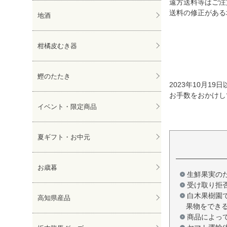
遠方送料等はご注
送料の修正がある
地酒
柑橘皮むき器
鰹のたたき
2023年10月
お手数をおかけし
イベント・限定商品
夏ギフト・お中元
お歳暮
生鮮果実の
受け取り拒
白木果樹園
高知県産品
果物をでき
商品によっ