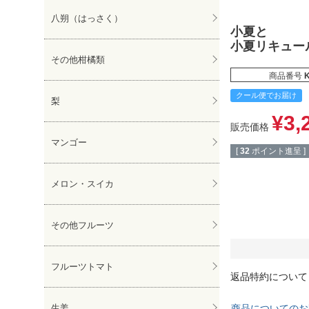
八朔（はっさく）
小夏と
小夏リキュー
その他柑橘類
商品番号
クール便でお届け
梨
¥
3,
販売価格
マンゴー
[
32
ポイント進呈 ]
メロン・スイカ
その他フルーツ
フルーツトマト
返品特約について
生姜
商品についてのお