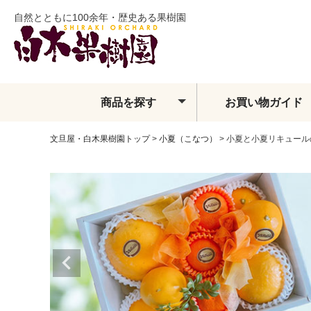
自然とともに100余年・歴史ある果樹園
商品を探す
お買い物ガイド
文旦屋・白木果樹園トップ
小夏（こなつ）
小夏と小夏リキュール
土佐文旦
夏ぶんたん
水晶文旦
温室土佐文旦
小夏
フィンガーライム
ベルガモット
レモン・ライム類
みかん
せとか
しらぬい