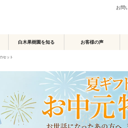
お問
白木果樹園を知る
お客様の声
のセット
ブラッドオレンジ
グレープフルーツ
その他柑橘類
梨
マンゴー
メロン・スイカ
その他フルーツ
フルーツトマト
頒布会
オーダーメイドフルーツセット
旬のおまかせセット