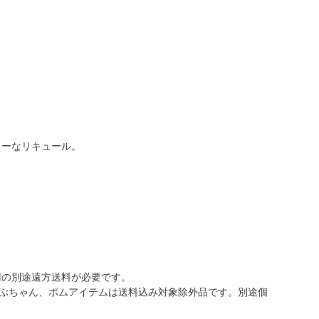
ィーなリキュール。
0円の別途遠方送料が必要です。
ぶちゃん、ポムアイテムは送料込み対象除外品です。別途個