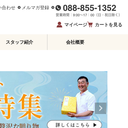
い合わせ
メルマガ登録
マイページ
カートを見る
スタッフ紹介
会社概要
柑橘エッセンシャルオイル
ジュース・蜂蜜・飴
ゼリー・アイス
柑橘皮むき器
イベント・限定商品
夏ギフト・お中元
お歳暮
生姜
鰹のたたき
お酒
高知県産