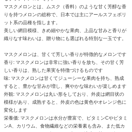
マスクメロンとは、ムスク（香料）のような甘く芳醇な香
りを持つメロンの総称で、日本では主にアールスフェボリ
ット系の品種を指します。
美しい網目模様、きめ細やかな果肉、上品な甘みと香りが
織りなす味わいは、贈り物にも選ばれる特別な一玉です。
マスクメロンは、甘くて芳しい香りが特徴的なメロンです
香り: マスクメロンは非常に強い香りを放ち、その甘く芳
しい香りは、熟した果実を特徴づけるものです
味: マスクメロンは甘くてジューシーな果肉を持ち、熟成
すると、豊かな甘みが増し、爽やかな味わいが楽しめます
外観: マスクメロンは丸い形をしており、外皮は網目状の
模様があり、成熟すると、外皮の色は黄色やオレンジ色に
変化します
栄養価: マスクメロンは水分が豊富で、ビタミンCやビタミ
ンA、カリウム、食物繊維などの栄養素も含み、また低カ