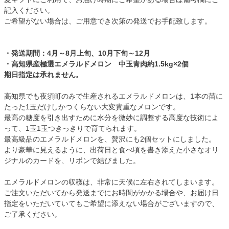
記入ください。
ご希望がない場合は、ご用意でき次第の発送でお手配致します。
・発送期間：4月～8月上旬、10月下旬～12月
・高知県産極選エメラルドメロン 中玉青肉約1.5kg×2個
期日指定は承れません。
高知県でも夜須町のみで生産されるエメラルドメロンは、1本の苗に
たった1玉だけしかつくらない大変貴重なメロンです。
最高の糖度を引き出すために水分を微妙に調整する高度な技術によ
って、1玉1玉つきっきりで育てられます。
最高級品のエメラルドメロンを、贅沢にも2個セットにしました。
より豪華に見えるように、出荷日と食べ頃を書き添えた小さなオリ
ジナルのカードを、リボンで結びました。
エメラルドメロンの収穫は、非常に天候に左右されてしまいます。
ご注文いただいてから発送までにお時間がかかる場合や、お届け日
指定をいただいていてもご希望に添えない場合がございますので、
ご了承ください。