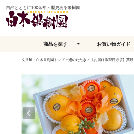
自然とともに100余年・歴史ある果樹園
商品を探す
お買い物ガイド
文旦屋・白木果樹園トップ
鰹のたたき
【お届け希望日必須】藁焼き
土佐文旦
夏ぶんたん
水晶文旦
温室土佐文旦
小夏
フィンガーライム
ベルガモット
レモン・ライム類
みかん
せとか
しらぬい