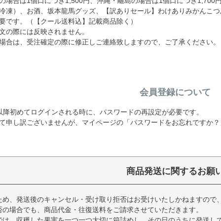
場合は1個口につき1,500円、沖縄・離島の場合は1個口につき1,70
冷凍）、お酒、坂本龍馬グッズ、【訳ありセール】わけありみかんこつ
要です。（【クール送料込】記載商品除く）
文の際には反映されません。
場合は、受注確定の際に修正しご連絡致しますので、ご了承ください。
会員登録について
19日以降初めてログインされる時に、パスワードの再設定が必要です。
て申し訳ございませんが、マイページの「パスワードをお忘れですか？
商品発送に関するお願
ため、発送後のキャンセル・受け取り拒否はお受けいたしかねますので
否の場合でも、商品代金・往復送料をご請求させていただきます。
では、収穫した果実を一つ一つ大切に箱詰めし、その日のうちに発送し