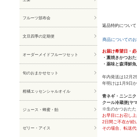
フルーツ頒布会
返品特約について
文旦四季の定期便
商品についてのお
お届け希望日・必
オーダーメイドフルーツセット
・藁焼きかつおた
・薬味と森澤鮮魚
旬のおまかせセット
年内発送は12月2
年明けは1月9日
柑橘エッセンシャルオイル
青ネギ・ニンニク
クール冷蔵便(ヤマ
※生のかつおたた
ジュース・蜂蜜・飴
お早目にお召し上
2日間ご不在が続
その場合、転送代
ゼリー・アイス