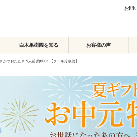
お問
白木果樹園を知る
お客様の声
かつおたたき 5人前 約800g 【クール冷蔵便】
ブラッドオレンジ
グレープフルーツ
その他柑橘類
梨
マンゴー
メロン・スイカ
その他フルーツ
フルーツトマト
頒布会
オーダーメイドフルーツセット
旬のおまかせセット