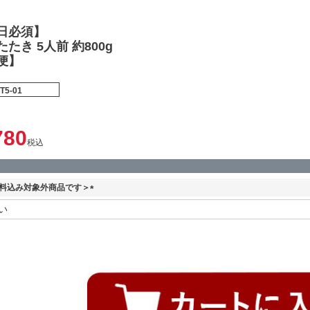
日必須】
たき 5人前 約800g
便】
T5-01
780
税込
料込み対象外商品です＞
(
必
須
)