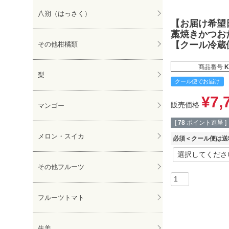
八朔（はっさく）
【お届け希望
藁焼きかつおた
【クール冷蔵
その他柑橘類
商品番号
K
梨
クール便でお届け
¥
7,
販売価格
マンゴー
[
78
ポイント進呈 ]
メロン・スイカ
必須＜クール便は送
その他フルーツ
フルーツトマト
生姜