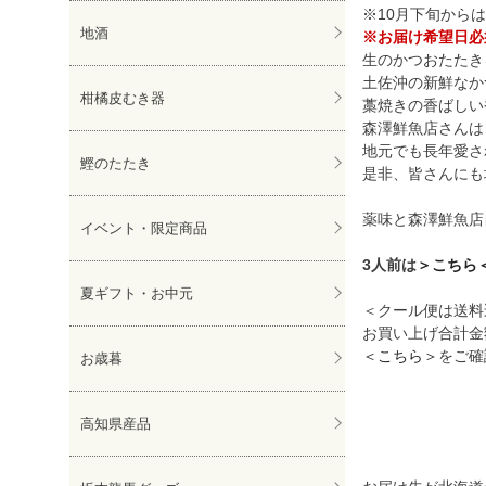
※10月下旬から
地酒
※お届け希望日必
生のかつおたたき
土佐沖の新鮮なか
柑橘皮むき器
藁焼きの香ばしい
森澤鮮魚店さんは
地元でも長年愛さ
鰹のたたき
是非、皆さんにも
薬味と森澤鮮魚店
イベント・限定商品
3人前は
＞こちら
夏ギフト・お中元
＜クール便は送料
お買い上げ合計金
＜こちら＞
をご確
お歳暮
高知県産品