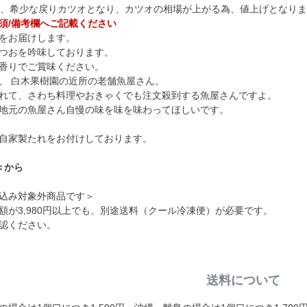
は、希少な戻りカツオとなり、カツオの相場が上がる為、値上げとなり
須/備考欄へご記載ください
をお届けします。
つおを吟味しております。
香りでご賞味ください。
、 白木果樹園の近所の老舗魚屋さん。
れて、さわち料理やおきゃくでも注文殺到する魚屋さんですよ。
地元の魚屋さん自慢の味を味を味わってほしいです。
自家製たれをお付けしております。
＜
から
込み対象外商品です＞
額が3,980円以上でも、別途送料（クール冷凍便）が必要です。
認ください。
送料について