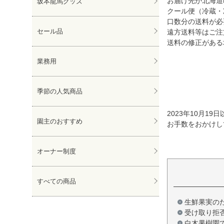
お届け先が北海道の
坂本龍馬グッズ
クール便（冷蔵・
口数分の送料が必
セール品
遠方送料等はご注
送料の修正がある
業務用
季節の人気商品
2023年10月
園主のおすすめ
お手数をおかけし
オーナー制度
すべての商品
生鮮果実の
受け取り拒
白木果樹園