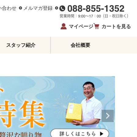
い合わせ
メルマガ登録
マイページ
カートを見る
スタッフ紹介
会社概要
柑橘エッセンシャルオイル
ジュース・蜂蜜・飴
ゼリー・アイス
柑橘皮むき器
イベント・限定商品
夏ギフト・お中元
お歳暮
生姜
鰹のたたき
お酒
高知県産