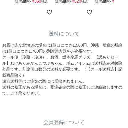
販売価格
¥
360
販売価格
¥
520
販売価格
¥
1,650
税込
税込
税
送料について
お届け先が北海道の場合は1個口につき1,500円、沖縄・離島の場合
は1個口につき1,700円の別途遠方送料が必要です。
クール便（冷蔵・冷凍）、お酒、坂本龍馬グッズ、【訳ありセー
ル】わけありみかんこつぶちゃん、ポムアイテムは送料込み対象除
外品です。別途個口数分の送料が必要です。（【クール送料込】記
載商品除く）
遠方送料等はご注文の際には反映されません。
送料の修正がある場合は、受注確定の際に修正しご連絡致しますの
で、ご了承ください。
会員登録について