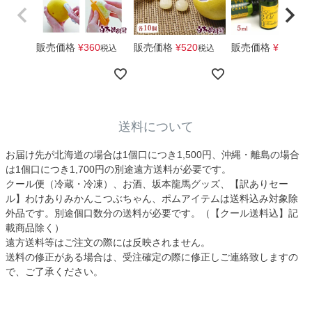
販売価格
¥
360
販売価格
¥
520
販売価格
¥
1,650
税込
税込
税
送料について
お届け先が北海道の場合は1個口につき1,500円、沖縄・離島の場合
は1個口につき1,700円の別途遠方送料が必要です。
クール便（冷蔵・冷凍）、お酒、坂本龍馬グッズ、【訳ありセー
ル】わけありみかんこつぶちゃん、ポムアイテムは送料込み対象除
外品です。別途個口数分の送料が必要です。（【クール送料込】記
載商品除く）
遠方送料等はご注文の際には反映されません。
送料の修正がある場合は、受注確定の際に修正しご連絡致しますの
で、ご了承ください。