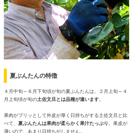
夏ぶんたんの特徴
４月中旬～６月下旬頃が旬の夏ぶんたんは、２月上旬～４
月上旬頃が旬の
土佐文旦とは品種が違います
。
果肉がプリッとして外皮が厚く日持ちがする土佐文旦と比
べて、
夏ぶんたんは果肉が柔らかく果汁たっぷり
。果皮が
薄いので、あまり日持ちがしません。