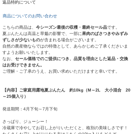
返品特約について
商品についてのお問い合わせ
こちらの商品は、
今シーズン最後の収穫・最終セール品
です。
夏ぶんたんは高温と旱魃の影響で、一部に
果肉のぱさつきやみずみ
ずしさが少ないもの
が含まれる場合がございます。
自然の農産物ならではの特徴として、あらかじめご了承くださいま
すようお願いいたします。
なお、
セール価格でのご提供につき、品質を理由とした返品・交換
はお受けできません。
ご理解・ご了承のうえ、お買い求めいただけますと幸いです。
【内容】ご家庭用露地夏ぶんたん 約10kg（M～2L 大小混合 20
～25個入り）
発送期間：4月下旬～7月下旬
さっぱり、ジューシー！
冷蔵庫で冷やしてお召し上がりいただくと、格別の美味しさです！