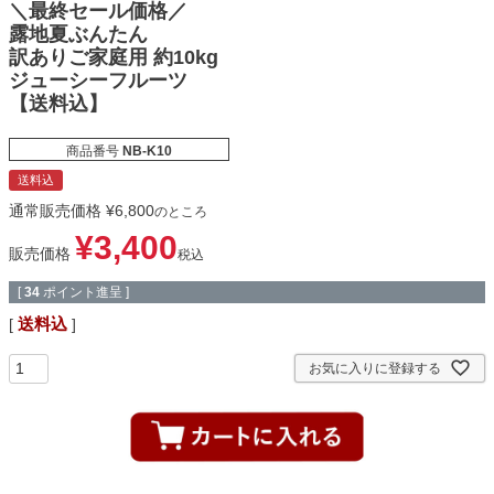
＼最終セール価格／
露地夏ぶんたん
訳ありご家庭用 約10kg
ジューシーフルーツ
【送料込】
商品番号
NB-K10
送料込
通常販売価格
¥
6,800
のところ
¥
3,400
販売価格
税込
[
34
ポイント進呈 ]
送料込
お気に入りに登録する