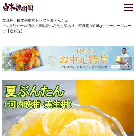
文旦屋・白木果樹園トップ
夏ぶんたん
＼最終セール価格／露地夏ぶんたん訳ありご家庭用 約10kgジューシーフルー
ツ【送料込】