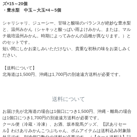
ズ×15～20個
・豊水梨 中玉～大玉×4～5個
シャリシャリ、ジューシー、甘味と酸味のバランスが絶妙な豊水梨
と、温州みかん（シャキッと酸っぱい雨よけみかん、または、マル
チ栽培温州みかん。時期によってみかんの品種が異なります。）と
のセットです。
短い間にしかお楽しみいただけない、貴重な初秋の味をお楽しみく
ださい。
【送料について】
北海道は1,500円、沖縄は1,700円の別途遠方送料が必要です。
送料について
お届け先が北海道の場合は1個口につき1,500円、沖縄・離島の場合
は1個口につき1,700円の別途遠方送料が必要です。
クール便（冷蔵・冷凍）、お酒、坂本龍馬グッズ、【訳ありセー
ル】わけありみかんこつぶちゃん、ポムアイテムは送料込み対象除
外品です。別途個口数分の送料が必要です。（【クール送料込】記