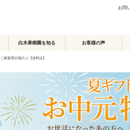
お問
白木果樹園を知る
お客様の声
 ご家庭用10個入り【送料込】
ブラッドオレンジ
グレープフルーツ
その他柑橘類
梨
マンゴー
メロン・スイカ
その他フルーツ
フルーツトマト
頒布会
オーダーメイドフルーツセット
旬のおまかせセット