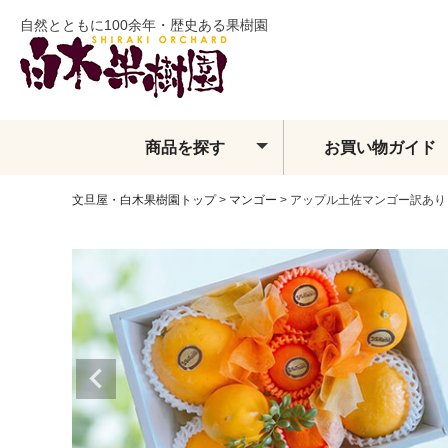
自然とともに100余年・歴史ある果樹園
商品を探す
お買い物ガイド
文旦屋・白木果樹園トップ
マンゴー
アップル土佐マンゴー訳あり
土佐文旦
夏ぶんたん
水晶文旦
温室土佐文旦
小夏
フィンガーライム
ベルガモット
レモン・ライム類
みかん
せとか
しらぬい