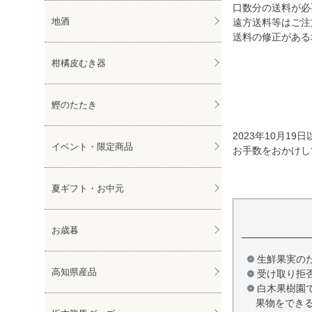
口数分の送料が必
地酒
遠方送料等はご注
送料の修正がある
柑橘皮むき器
鰹のたたき
2023年10月
イベント・限定商品
お手数をおかけし
夏ギフト・お中元
お歳暮
生鮮果実の
高知県産品
受け取り拒
白木果樹園
果物をでき