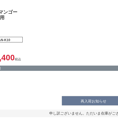
マンゴー
庭用
N-K10
,400
税込
]
再入荷お知らせ
申し訳ございません。ただいま在庫がご