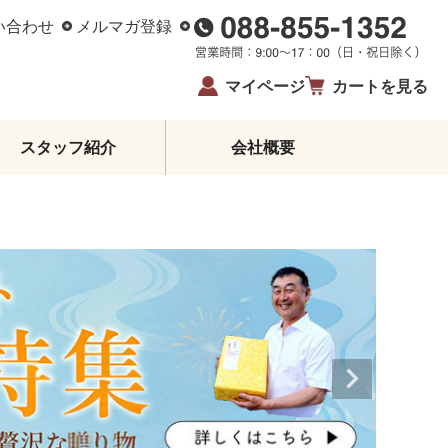
い合わせ
メルマガ登録
マイページ
カートを見る
スタッフ紹介
会社概要
柑橘エッセンシャルオイル
ジュース・蜂蜜・飴
ゼリー・アイス
柑橘皮むき器
イベント・限定商品
夏ギフト・お中元
お歳暮
生姜
鰹のたたき
お酒
高知県産