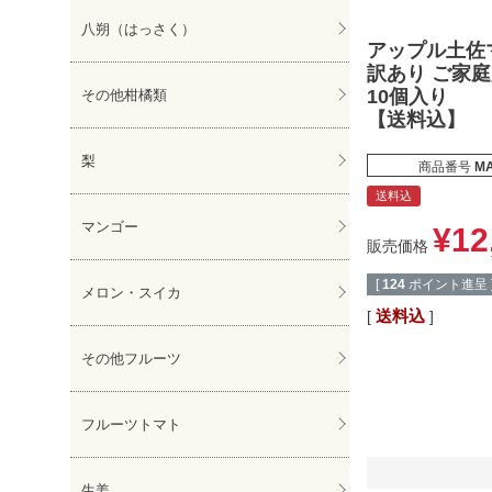
八朔（はっさく）
アップル土佐
訳あり ご家
10個入り
その他柑橘類
【送料込】
梨
商品番号
MA
送料込
マンゴー
¥
12
販売価格
[
124
ポイント進呈 
メロン・スイカ
送料込
その他フルーツ
フルーツトマト
生姜