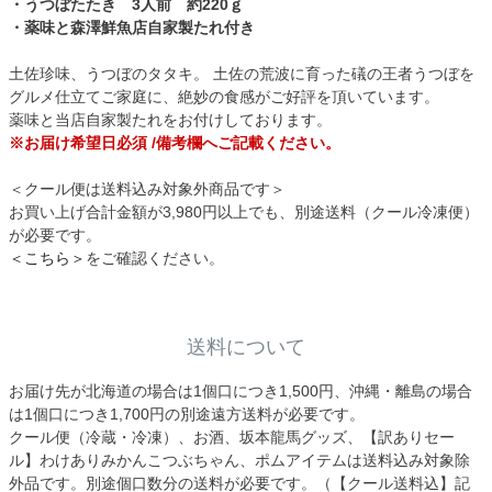
・うつぼたたき 3人前 約220ｇ
・薬味と森澤鮮魚店自家製たれ付き
土佐珍味、うつぼのタタキ。
土佐の荒波に育った礒の王者うつぼを
グルメ仕立てご家庭に、絶妙の食感がご好評を頂いています。
薬味と当店自家製たれをお付けしております。
※お届け希望日必須 /備考欄へご記載ください。
＜クール便は送料込み対象外商品です＞
お買い上げ合計金額が3,980円以上でも、別途送料（クール冷凍便）
が必要です。
＜こちら＞
をご確認ください。
送料について
お届け先が北海道の場合は1個口につき1,500円、沖縄・離島の場合
は1個口につき1,700円の別途遠方送料が必要です。
クール便（冷蔵・冷凍）、お酒、坂本龍馬グッズ、【訳ありセー
ル】わけありみかんこつぶちゃん、ポムアイテムは送料込み対象除
外品です。別途個口数分の送料が必要です。（【クール送料込】記