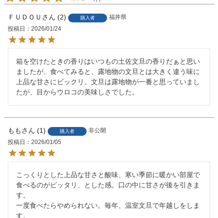
ＦＵＤＯＵ
2
福井県
購入者
投稿日
2026/01/24
箱を空けたときの香りはいつもの土佐文旦の香りだぁと思い
ましたが、食べてみると、露地物の文旦とは大きく違う味に
上品な甘さにビックリ。文旦は露地物が一番と思っていまし
たが、目からウロコの美味しさでした。
もも
1
非公開
購入者
投稿日
2026/01/05
こっくりとした上品な甘さと酸味、寒い季節に暖かい部屋で
食べるのがピッタリ、とした感。口の中に甘さが後を引きま
す。

一度食べたらやめられない。毎年、温室文旦で年越しをしま