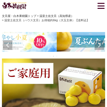
文旦屋・白木果樹園トップ
温室土佐文旦（高知県産）
温室土佐文旦（ハウス文旦）お得箱約6kg（大玉主体）【送料込】