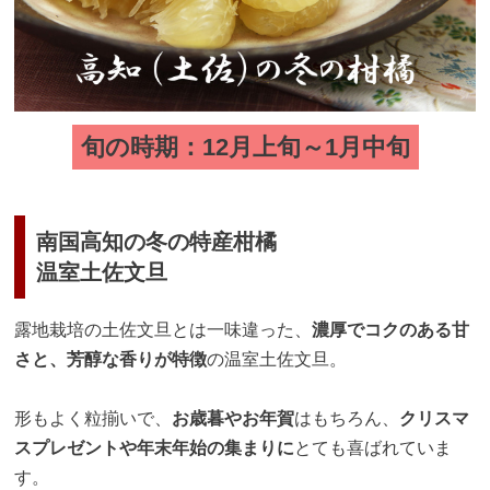
旬の時期：12月上旬～1月中旬
南国高知の冬の特産柑橘
温室土佐文旦
露地栽培の土佐文旦とは一味違った、
濃厚でコクのある甘
さと、芳醇な香りが特徴
の温室土佐文旦。
形もよく粒揃いで、
お歳暮やお年賀
はもちろん、
クリスマ
スプレゼントや年末年始の集まりに
とても喜ばれていま
す。