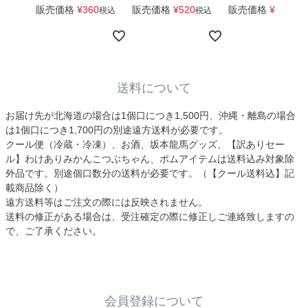
販売価格
¥
360
販売価格
¥
520
販売価格
¥
1,650
税込
税込
税
送料について
お届け先が北海道の場合は1個口につき1,500円、沖縄・離島の場合
は1個口につき1,700円の別途遠方送料が必要です。
クール便（冷蔵・冷凍）、お酒、坂本龍馬グッズ、【訳ありセー
ル】わけありみかんこつぶちゃん、ポムアイテムは送料込み対象除
外品です。別途個口数分の送料が必要です。（【クール送料込】記
載商品除く）
遠方送料等はご注文の際には反映されません。
送料の修正がある場合は、受注確定の際に修正しご連絡致しますの
で、ご了承ください。
会員登録について