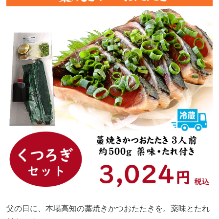
父の日に、本場高知の藁焼きかつおたたきを。薬味とたれ