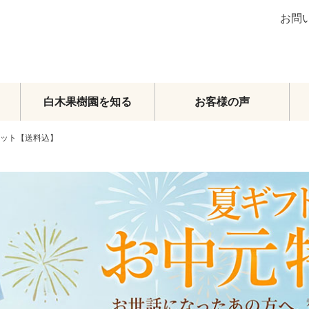
お問
白木果樹園を知る
お客様の声
セット【送料込】
ブラッドオレンジ
グレープフルーツ
その他柑橘類
梨
マンゴー
メロン・スイカ
その他フルーツ
フルーツトマト
頒布会
オーダーメイドフルーツセット
旬のおまかせセット