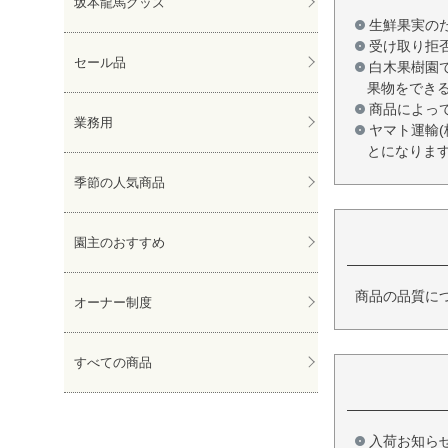
坂本龍馬グッズ
生鮮果実の
受け取り拒
セール品
白木果樹園
果物をでき
商品によっ
業務用
ヤマト運輸
とになりま
季節の人気商品
園主のおすすめ
商品の品質に
オーナー制度
すべての商品
入荷お知ら