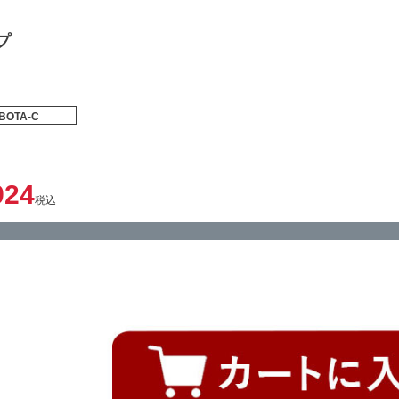
プ
BOTA-C
924
税込