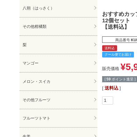
八朔（はっさく）
おすすめカッ
12個セット
【送料込】
その他柑橘類
商品番号
KU
梨
送料込
クール便でお届け
マンゴー
¥
5,
販売価格
[
59
ポイント進呈 ]
メロン・スイカ
送料込
その他フルーツ
フルーツトマト
生姜