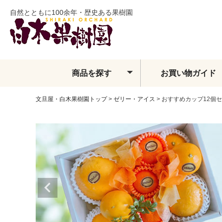
自然とともに100余年・歴史ある果樹園
商品を探す
お買い物ガイド
文旦屋・白木果樹園トップ
ゼリー・アイス
おすすめカップ12個
土佐文旦
夏ぶんたん
水晶文旦
温室土佐文旦
小夏
フィンガーライム
ベルガモット
レモン・ライム類
みかん
せとか
しらぬい