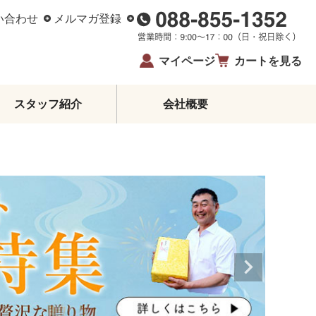
い合わせ
メルマガ登録
マイページ
カートを見る
スタッフ紹介
会社概要
柑橘エッセンシャルオイル
ジュース・蜂蜜・飴
ゼリー・アイス
柑橘皮むき器
イベント・限定商品
夏ギフト・お中元
お歳暮
生姜
鰹のたたき
お酒
高知県産