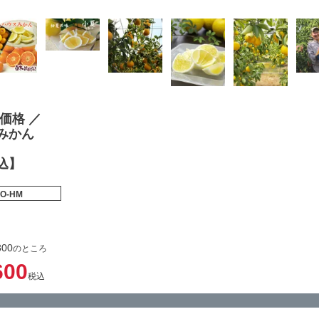
価格 ／
みかん
込】
O-HM
800
のところ
600
税込