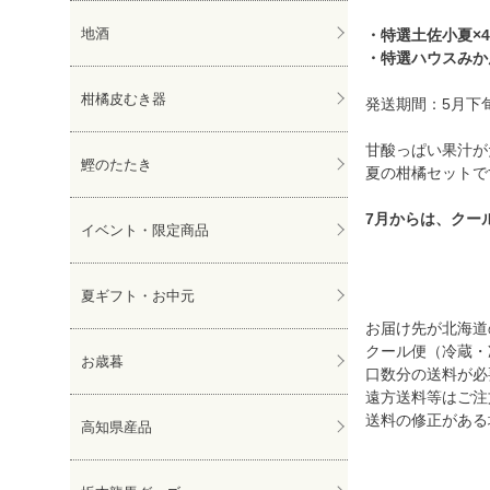
地酒
・特選土佐小夏×4
・特選ハウスみかん
柑橘皮むき器
発送期間：5月下
甘酸っぱい果汁が
鰹のたたき
夏の柑橘セットで
7月からは、クー
イベント・限定商品
夏ギフト・お中元
お届け先が北海道の
クール便（冷蔵・
お歳暮
口数分の送料が必
遠方送料等はご注
送料の修正がある
高知県産品