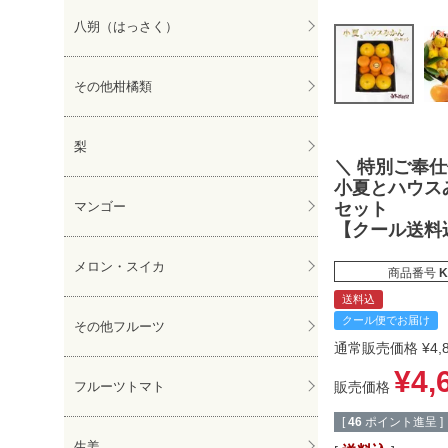
八朔（はっさく）
その他柑橘類
梨
＼ 特別ご奉仕
小夏とハウス
マンゴー
セット
【クール送料
メロン・スイカ
商品番号
K
送料込
クール便でお届け
その他フルーツ
通常販売価格
¥
4,
¥
4,
フルーツトマト
販売価格
[
46
ポイント進呈 ]
生姜