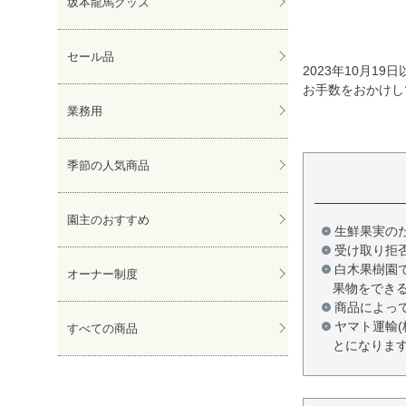
坂本龍馬グッズ
セール品
2023年10月
お手数をおかけし
業務用
季節の人気商品
園主のおすすめ
生鮮果実の
受け取り拒
白木果樹園
オーナー制度
果物をでき
商品によっ
ヤマト運輸
すべての商品
とになりま