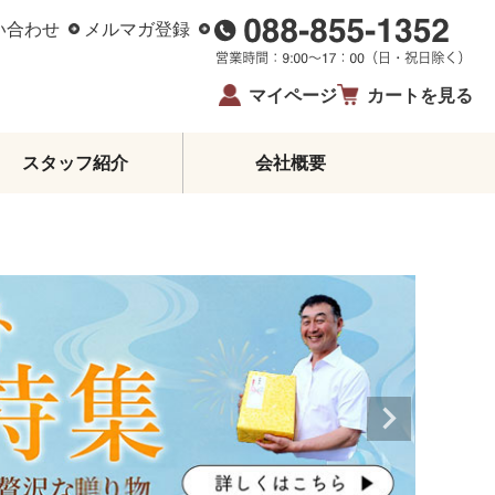
い合わせ
メルマガ登録
マイページ
カートを見る
スタッフ紹介
会社概要
柑橘エッセンシャルオイル
ジュース・蜂蜜・飴
ゼリー・アイス
柑橘皮むき器
イベント・限定商品
夏ギフト・お中元
お歳暮
生姜
鰹のたたき
お酒
高知県産