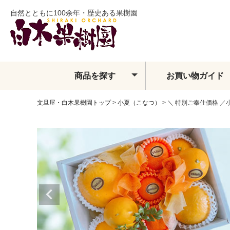
自然とともに100余年・歴史ある果樹園
商品を探す
お買い物ガイド
文旦屋・白木果樹園トップ
小夏（こなつ）
＼ 特別ご奉仕価格 
土佐文旦
夏ぶんたん
水晶文旦
温室土佐文旦
小夏
フィンガーライム
ベルガモット
レモン・ライム類
みかん
せとか
しらぬい