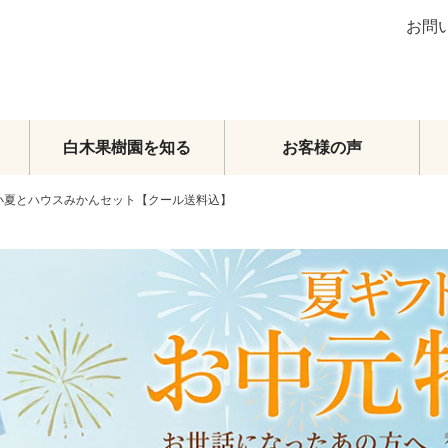
お問
白木果樹園を知る
お客様の声
／小夏とハウスみかんセット【クール送料込】
ブラッドオレンジ
グレープフルーツ
その他柑橘類
梨
マンゴー
メロン・スイカ
その他フルーツ
フルーツトマト
頒布会
オーダーメイドフルーツセット
旬のおまかせセット