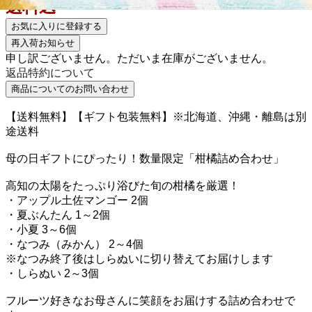
送料込
お気に入りに登録する
再入荷お知らせ
申し訳ございません。ただいま在庫がございません。
返品特約について
商品についてのお問い合わせ
【送料無料】【ギフト包装無料】※北海道、沖縄・離島は別
途送料
母の日ギフトにぴったり！数量限定「柑橘詰め合わせ」
高知の太陽をたっぷり浴びた旬の柑橘を厳選！
・アップル土佐マンゴー 2個
・夏ぶんたん 1～2個
・小夏 3～6個
・なつみ（みかん） 2～4個
※なつみ終了後はしらぬいに切り替えてお届けします
・しらぬい 2～3個
フルーツ好きなお母さんに笑顔をお届けする詰め合わせで