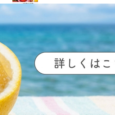
母の日ギフト
（感謝セット）
【包装付き】
【送料込】
商品番号
KANSHA
送料込
¥
6,800
販売価格
税込
[
68
ポイント進呈 ]