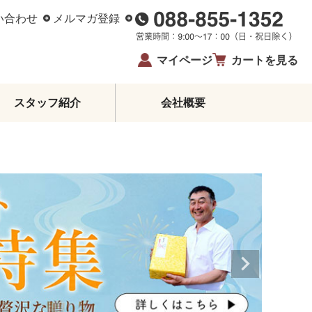
い合わせ
メルマガ登録
マイページ
カートを見る
スタッフ紹介
会社概要
柑橘エッセンシャルオイル
ジュース・蜂蜜・飴
ゼリー・アイス
柑橘皮むき器
イベント・限定商品
夏ギフト・お中元
お歳暮
生姜
鰹のたたき
お酒
高知県産