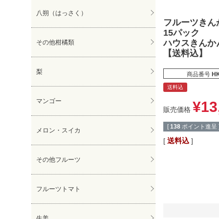
八朔（はっさく）
フルーツきん
15パック
ハウスきんか
その他柑橘類
【送料込】
梨
商品番号
H
送料込
マンゴー
¥
13
販売価格
[
138
ポイント進呈 
メロン・スイカ
送料込
その他フルーツ
フルーツトマト
生姜