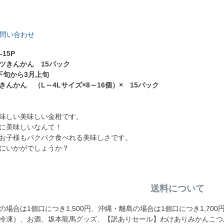
問い合わせ
15P
ツきんかん 15パック
下旬から3月上旬
んかん （L～4Lサイズ×8～16個）× 15パック
味しい美味しい金柑です。
に美味しいなんて！
お子様もパクパク食べれる美味しさです。
にいかがでしょうか？
送料について
場合は1個口につき1,500円、沖縄・離島の場合は1個口につき1,70
冷凍）、お酒、坂本龍馬グッズ、【訳ありセール】わけありみかんこつ