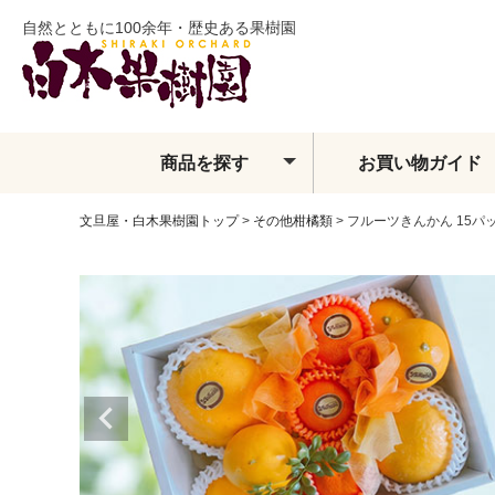
自然とともに100余年・歴史ある果樹園
商品を探す
お買い物ガイド
文旦屋・白木果樹園トップ
その他柑橘類
フルーツきんかん 15
土佐文旦
夏ぶんたん
水晶文旦
温室土佐文旦
小夏
フィンガーライム
ベルガモット
レモン・ライム類
みかん
せとか
しらぬい