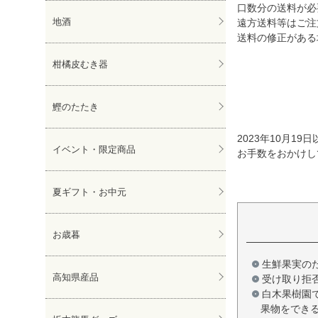
口数分の送料が必
地酒
遠方送料等はご注
送料の修正がある
柑橘皮むき器
鰹のたたき
2023年10月
イベント・限定商品
お手数をおかけし
夏ギフト・お中元
お歳暮
生鮮果実の
高知県産品
受け取り拒
白木果樹園
果物をでき