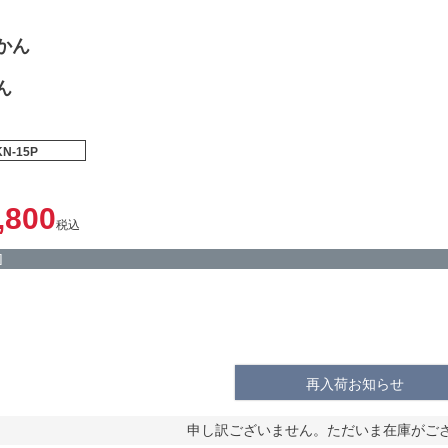
かん
ん
KN-15P
,800
税込
]
再入荷お知らせ
申し訳ございません。ただいま在庫がご