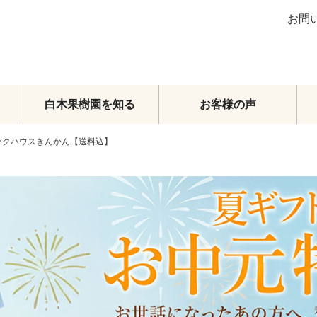
お問
白木果樹園を知る
お客様の声
パックハウスきんかん【送料込】
ブラッドオレンジ
グレープフルーツ
その他柑橘類
梨
マンゴー
メロン・スイカ
その他フルーツ
フルーツトマト
頒布会
オーダーメイドフルーツセット
旬のおまかせセット