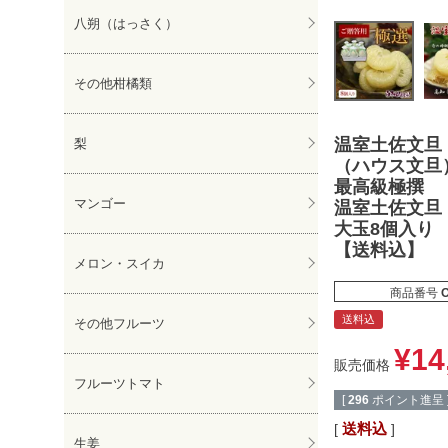
八朔（はっさく）
その他柑橘類
温室土佐文旦
梨
（ハウス文旦
最高級極撰
マンゴー
温室土佐文旦
大玉8個入り
【送料込】
メロン・スイカ
商品番号
送料込
その他フルーツ
¥
14
販売価格
フルーツトマト
[
296
ポイント進呈 
送料込
生姜