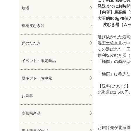
発送までにお時間
地酒
【内容】最高級
大玉約600g×8個
皮むき器（ムッ
柑橘皮むき器
選び抜かれた最高
温室土佐文旦の中
鰹のたたき
その選ばれた一玉
便利な皮むき器（
イベント・限定商品
「極撰」の商品は
「極撰」は希少な
夏ギフト・お中元
【送料について】
北海道は1,500
お歳暮
高知県産品
お届け先が北海道の
坂本龍馬グッズ