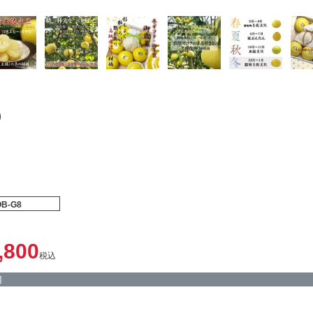
）
OB-G8
,800
税込
]