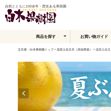
自然とともに100余年・歴史ある果樹園
商品を探す
お買い物ガイド
文旦屋・白木果樹園トップ
温室土佐文旦（高知県産）
温室土佐文
土佐文旦
夏ぶんたん
水晶文旦
温室土佐文旦
小夏
フィンガーライム
ベルガモット
レモン・ライム類
みかん
せとか
しらぬい