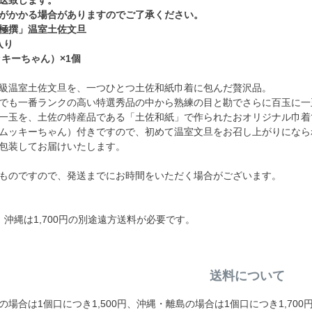
がかかる場合がありますのでご了承ください。
「極撰」温室土佐文旦
入り
キーちゃん）×1個
級温室土佐文旦を、一つひとつ土佐和紙巾着に包んだ贅沢品。
でも一番ランクの高い特選秀品の中から熟練の目と勘でさらに百玉に一
一玉を、土佐の特産品である「土佐和紙」で作られたおオリジナル巾着
ムッキーちゃん）付きですので、初めて温室文旦をお召し上がりになら
包装してお届けいたします。
ものですので、発送までにお時間をいただく場合がございます。
円、沖縄は1,700円の別途遠方送料が必要です。
送料について
場合は1個口につき1,500円、沖縄・離島の場合は1個口につき1,70