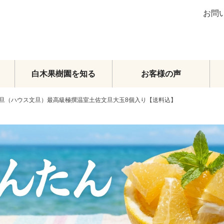
お問
白木果樹園を知る
お客様の声
旦（ハウス文旦）最高級極撰温室土佐文旦大玉8個入り【送料込】
ブラッドオレンジ
グレープフルーツ
その他柑橘類
梨
マンゴー
メロン・スイカ
その他フルーツ
フルーツトマト
頒布会
オーダーメイドフルーツセット
旬のおまかせセット