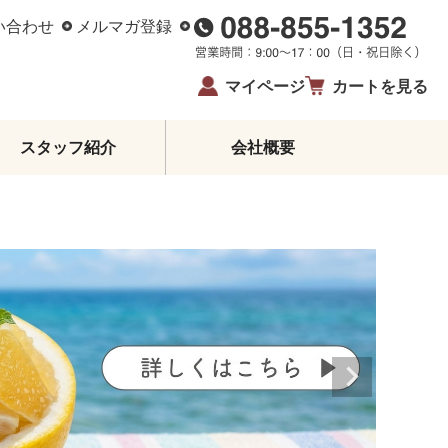
い合わせ
メルマガ登録
マイページ
カートを見る
スタッフ紹介
会社概要
柑橘エッセンシャルオイル
ジュース・蜂蜜・飴
ゼリー・アイス
柑橘皮むき器
イベント・限定商品
夏ギフト・お中元
お歳暮
生姜
鰹のたたき
お酒
高知県産