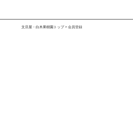
文旦屋・白木果樹園トップ
会員登録