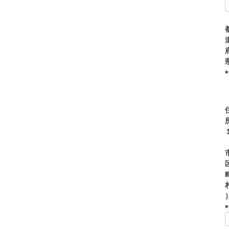
(
)
(
)
(