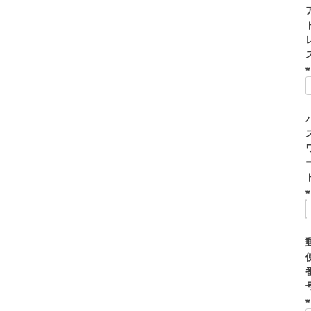
(
)
(
)