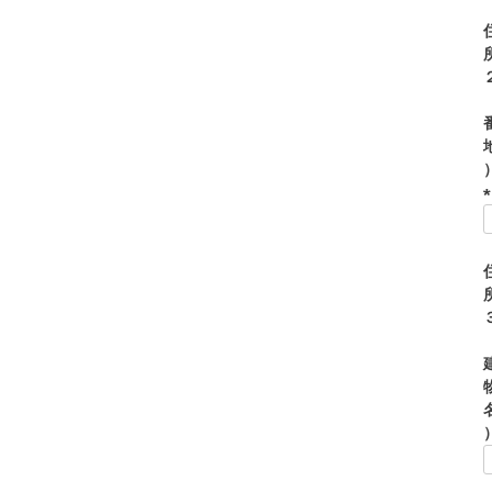
)
(
)