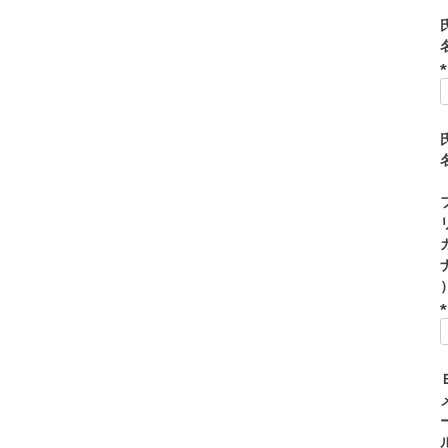
(
)
(
)