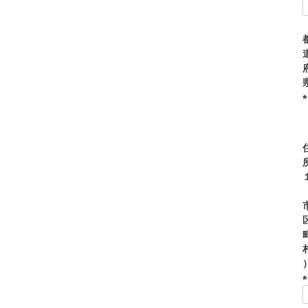
(
)
(
)
(