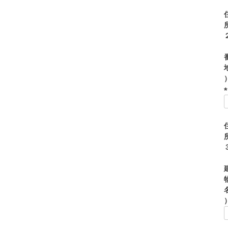
)
(
)