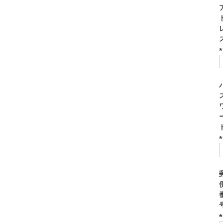
(
)
(
)