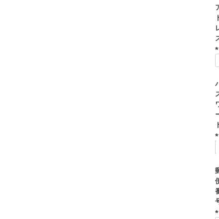
(
)
(
)