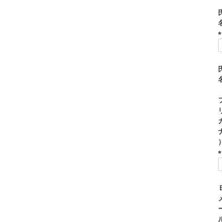
(
)
(
)