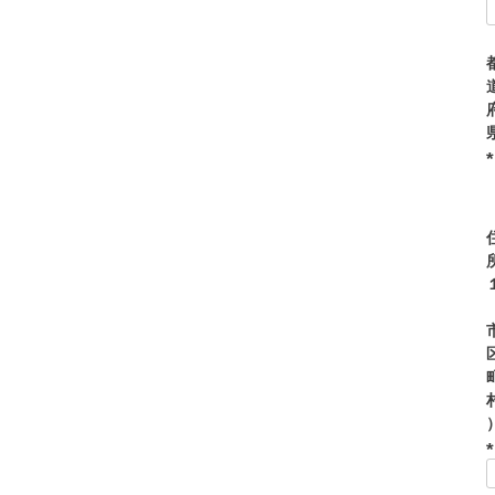
(
)
(
)
(