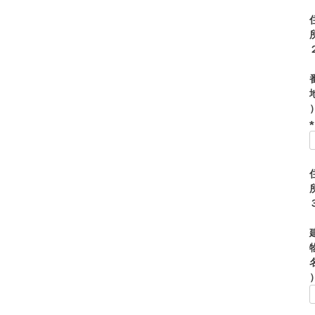
)
(
)