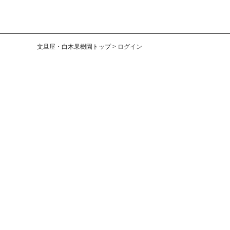
文旦屋・白木果樹園トップ
ログイン