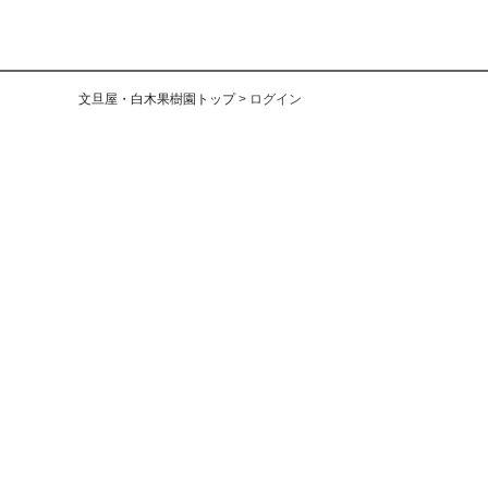
文旦屋・白木果樹園トップ
ログイン